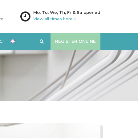
Mo, Tu, We, Th, Fr & Sa opened
am
View all times here
CT
REGISTER ONLINE