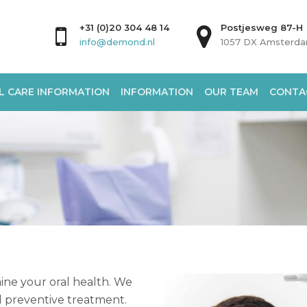
+31 (0)20 304 48 14
Postjesweg 87-H
info@demond.nl
1057 DX Amsterd
L CARE INFORMATION
INFORMATION
OUR TEAM
CONTA
mine your oral health. We
d preventive treatment.