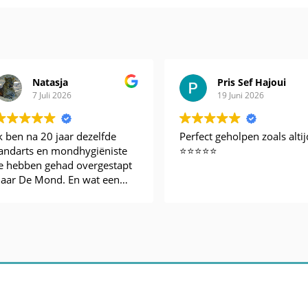
Natasja
Pris Sef Hajoui
7 Juli 2026
19 Juni 2026
k ben na 20 jaar dezelfde
Perfect geholpen zoals altij
andarts en mondhygiëniste
⭐️⭐️⭐️⭐️⭐️
e hebben gehad overgestapt
aar De Mond. En wat een
norm verschil!!
ant zowel de
rofessionaliteit, kwaliteit en
riendelijkheid ligt hier op een
eer hoog niveau.