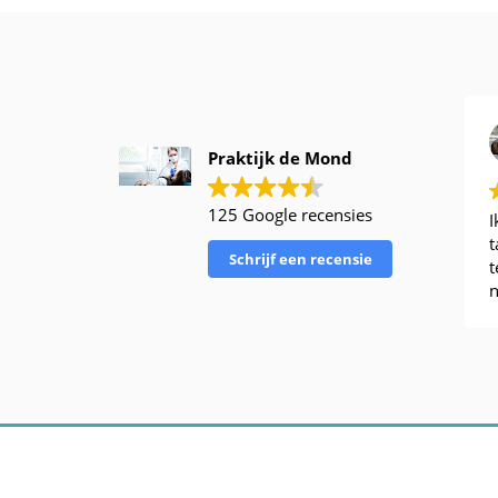
Praktijk de Mond
125 Google recensies
I
t
Schrijf een recensie
t
n
e
W
p
v
z