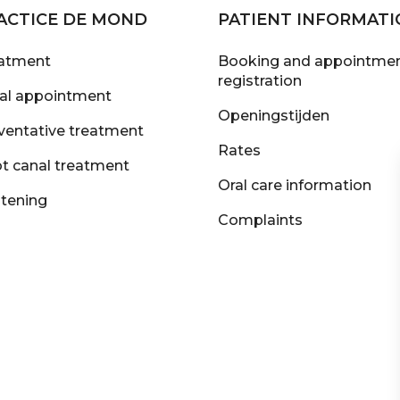
ACTICE DE MOND
PATIENT INFORMATI
atment
Booking and appointmen
registration
tial appointment
Openingstijden
ventative treatment
Rates
t canal treatment
Oral care information
tening
Complaints