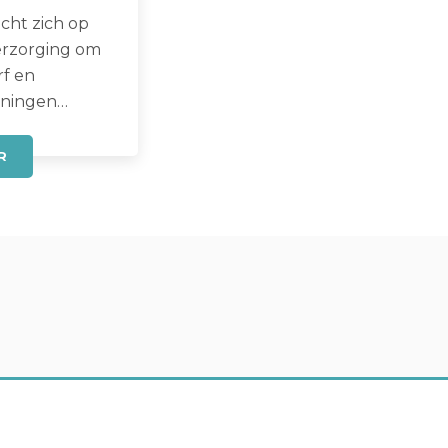
cht zich op
erzorging om
f en
eningen…
R