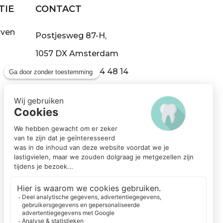
TIE
CONTACT
jven
Postjesweg 87-H,
1057 DX Amsterdam
Tel:
+31 (0)20 304 48 14
info@demond.nl