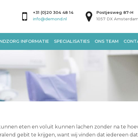
+31 (0)20 304 48 14
Postjesweg 87-H
info@demond.nl
1057 DX Amsterda
NDZORG INFORMATIE
SPECIALISATIES
ONS TEAM
CONT
 kunnen eten en voluit kunnen lachen zonder na te h
alend gebit te krijgen, want wij vinden dat iedereen da