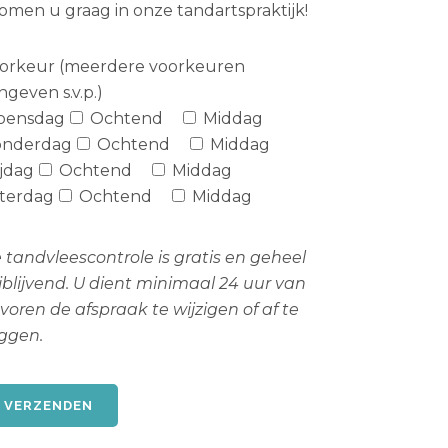
komen u graag in onze tandartspraktijk!
orkeur (meerdere voorkeuren
ngeven s.v.p.)
oensdag
Ochtend
Middag
nderdag
Ochtend
Middag
ijdag
Ochtend
Middag
terdag
Ochtend
Middag
 tandvleescontrole is gratis en geheel
ijblijvend. U dient minimaal 24 uur van
 voren de afspraak te wijzigen of af te
ggen.