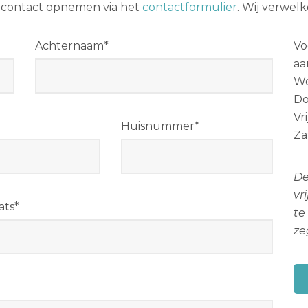
 contact opnemen via het
contactformulier
. Wij verwel
Achternaam*
Vo
aa
W
Do
Vr
Huisnummer*
Za
De
vr
ats*
te
ze