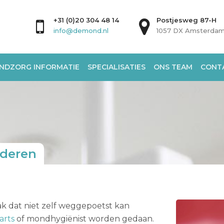
+31 (0)20 304 48 14
Postjesweg 87-H
info@demond.nl
1057 DX Amsterda
NDZORG INFORMATIE
SPECIALISATIES
ONS TEAM
CONT
jderen
k dat niet zelf weggepoetst kan
arts
of mondhygiënist worden gedaan.