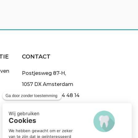
TIE
CONTACT
jven
Postjesweg 87-H,
1057 DX Amsterdam
Tel:
+31 (0)20 304 48 14
info@demond.nl