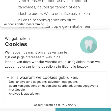
Veel mensen hebben last van bloedend
tandvlees, gevoelige tanden of een
slechte adem. Wilt u een afspraak maken
bij onze mondhygiënist om dit te
voorkomen? U kunt op eigen initiatief een
afspraak maken bij onze mondhygiënist.
Een verwijzing van de tandarts is niet
nodig. Dit is geheel vrijblijvend. Ook kunt u
een vrijblijvende afspraak maken voor een
gratis tandvlees controle
.
De mondhygiënist beoordeelt uw mond
en kijkt op welke manier uw klachten te
verhelpen zijn door middel van een
behandeling. Om een afspraak te maken
kunt u contact met ons opnemen
via ons
contactformulier
of direct
online een
afspraak maken
. Bij
Praktijk de Mond