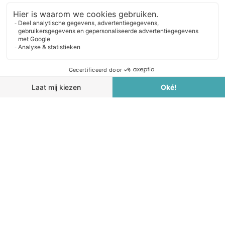
De tandvleescontrole is gratis en geheel
vrijblijvend. U dient minimaal 24 uur van
te voren de afspraak te wijzigen of af te
zeggen.
* verplichte velden (alleen volledig
ingevulde formulieren kunnen in
behandeling worden genomen)