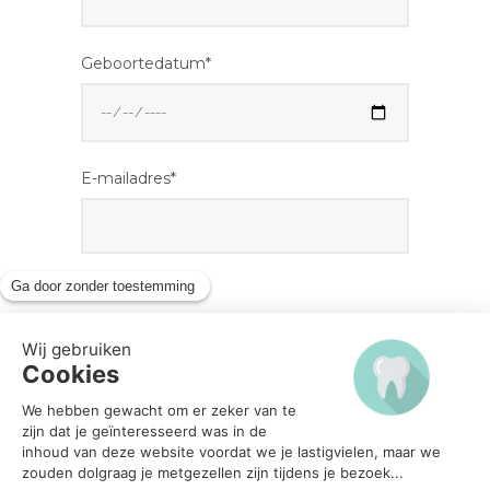
Geboortedatum*
E-mailadres*
Voorkeur (meerdere voorkeuren aangeven
s.v.p.)
Woensdag
Ochtend
Middag
Donderdag
Ochtend
Middag
Vrijdag
Ochtend
Middag
Zaterdag
Ochtend
Middag