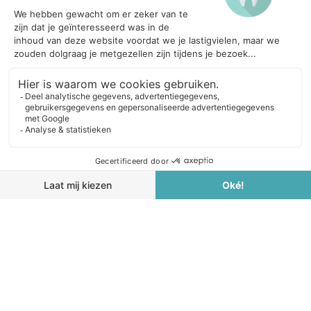
Tandvlees behandeling
Tanden bleken
PATIENTENINFORMATIE
Afspraak maken / Inschrijven
Openingstijden
Tarieven
Mondzorg informatie
Klachten
CONTACT